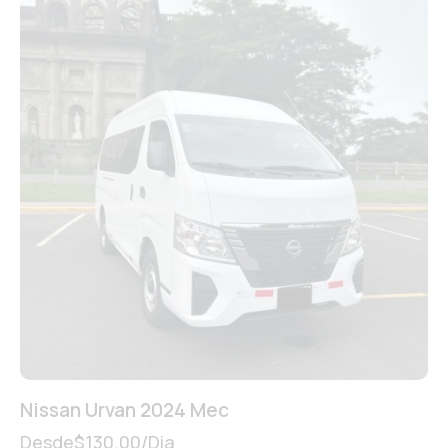
Nissan Urvan 2024 Mec
Desde
$
130.00
/Dia