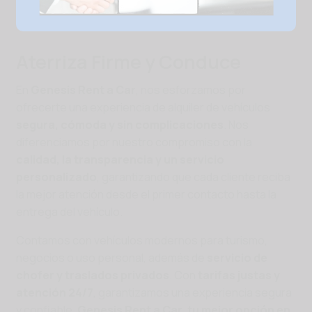
Aterriza Firme y Conduce
En
Genesis Rent a Car
, nos esforzamos por
ofrecerte una experiencia de alquiler de vehículos
segura, cómoda y sin complicaciones
. Nos
diferenciamos por nuestro compromiso con la
calidad, la transparencia y un servicio
personalizado
, garantizando que cada cliente reciba
la mejor atención desde el primer contacto hasta la
entrega del vehículo.
Contamos con vehículos modernos para turismo,
negocios o uso personal, además de
servicio de
chofer y traslados privados
. Con
tarifas justas y
atención 24/7
, garantizamos una experiencia segura
y confiable.
Genesis Rent a Car, tu mejor opción en