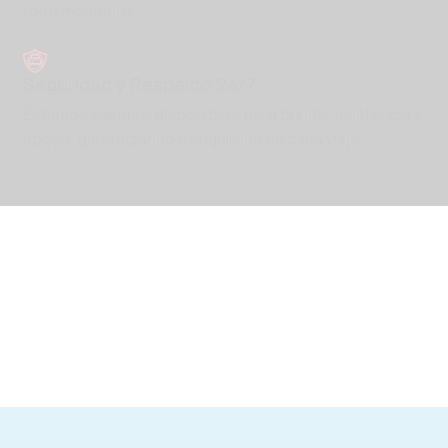
todo momento.
Seguridad y Respaldo 24/7
Estamos siempre disponibles para brindar asistencia y
apoyo, garantizando tranquilidad en cada viaje.
PLAY