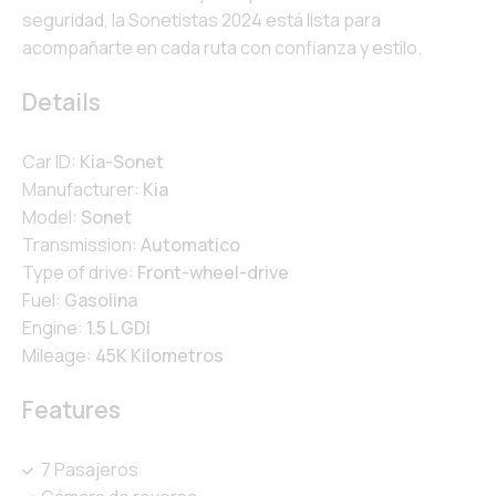
seguridad, la Sonetistas 2024 está lista para
acompañarte en cada ruta con confianza y estilo.
Details
Car ID:
Kia-Sonet
Manufacturer:
Kia
Model:
Sonet
Transmission:
Automatico
Type of drive:
Front-wheel-drive
Fuel:
Gasolina
Engine:
1.5 L GDI
Mileage:
45K Kilometros
Features
7 Pasajeros